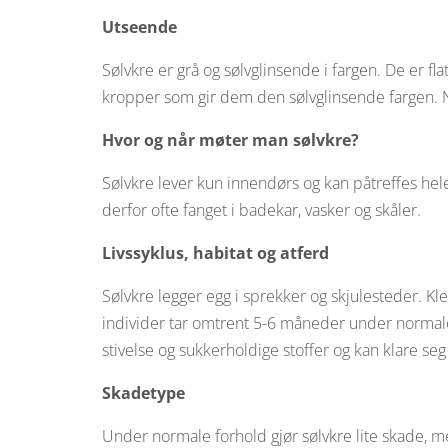
Utseende
Sølvkre er grå og sølvglinsende i fargen. De er f
kropper som gir dem den sølvglinsende fargen. Nyk
Hvor og når møter man sølvkre?
Sølvkre lever kun innendørs og kan påtreffes hele 
derfor ofte fanget i badekar, vasker og skåler.
Livssyklus, habitat og atferd
Sølvkre legger egg i sprekker og skjulesteder. Kl
individer tar omtrent 5-6 måneder under normale f
stivelse og sukkerholdige stoffer og kan klare
Skadetype
Under normale forhold gjør sølvkre lite skade, 