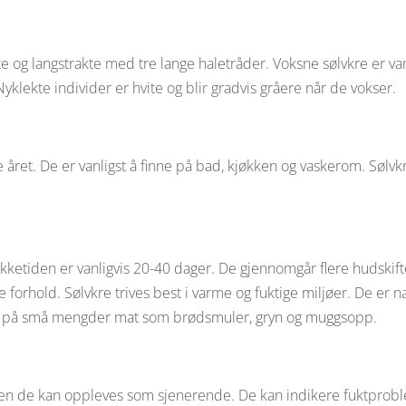
late og langstrakte med tre lange haletråder. Voksne sølvkre er v
lekte individer er hvite og blir gradvis gråere når de vokser.
året. De er vanligst å finne på bad, kjøkken og vaskerom. Sølvkre
ekketiden er vanligvis 20-40 dager. De gjennomgår flere hudskift
orhold. Sølvkre trives best i varme og fuktige miljøer. De er n
 seg på små mengder mat som brødsmuler, gryn og muggsopp.
men de kan oppleves som sjenerende. De kan indikere fuktprobl