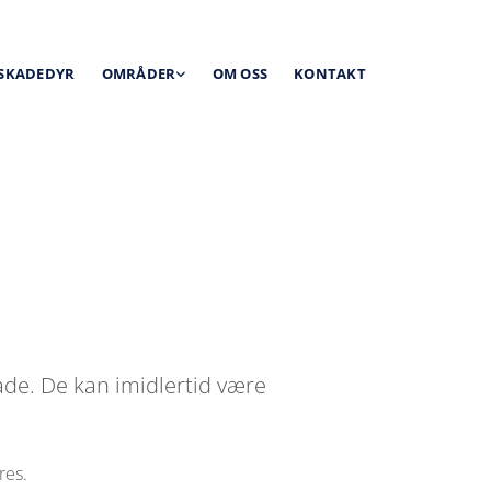
 SKADEDYR
OMRÅDER
OM OSS
KONTAKT
kade. De kan imidlertid være
res.