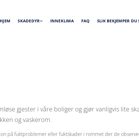
HJEM
SKADEDYR
INNEKLIMA
FAQ
SLIK BEKJEMPER DU
se gjester i våre boliger og gjør vanligvis lite s
økken og vaskerom.
jon på fuktproblemer eller fuktskader i rommet der de observe