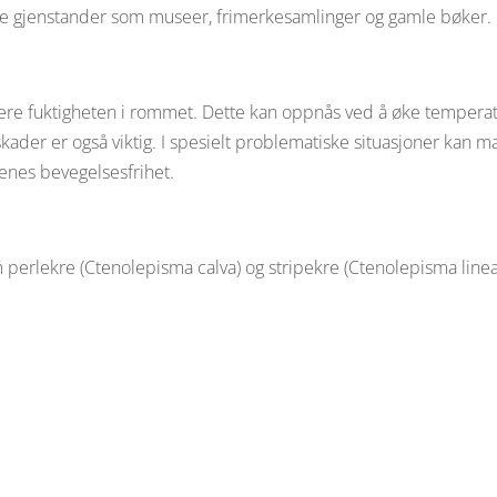
ulle gjenstander som museer, frimerkesamlinger og gamle bøker.
usere fuktigheten i rommet. Dette kan oppnås ved å øke temperat
kader er også viktig. I spesielt problematiske situasjoner kan man
enes bevegelsesfrihet.
r som perlekre (Ctenolepisma calva) og stripekre (Ctenolepisma l