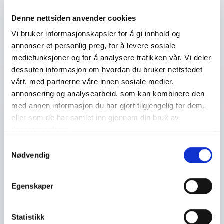
produktivitet. Dårlig ventilasjon, fukt og muggsopp kan
føre til både helseplager og bygningsskader. Ratex
Denne nettsiden anvender cookies
Skadedyr og Inneklima AS hjelper deg med å kartlegge
Vi bruker informasjonskapsler for å gi innhold og
utfordringer og implementere løsninger som skaper et
annonser et personlig preg, for å levere sosiale
trygt og komfortabelt miljø.
mediefunksjoner og for å analysere trafikken vår. Vi deler
dessuten informasjon om hvordan du bruker nettstedet
vårt, med partnerne våre innen sosiale medier,
Se hvordan vi kan hjelpe deg med inneklima

annonsering og analysearbeid, som kan kombinere den
med annen informasjon du har gjort tilgjengelig for dem,
eller som de har samlet inn gjennom din bruk av
tjenestene deres.
Samtykkevalg
Ta kontakt med Ratex Skadedyr og
Nødvendig
Inneklima AS i dag for en trygg og
Egenskaper
enkel løsning på dine problemer.
Vi tilbyr tjenester til privat og
Statistikk