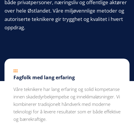
både privatpersoner, næringsliv og offentlige aktører
over hele Østlandet. Våre miljøvennlige metoder og
autoriserte teknikere gir trygghet og kvalitet i hvert
oppdrag.

Fagfolk med lang erfaring
Våre teknikere har lang erfaring og solid kompetanse
innen skadedyrbekjempelse og inneklimaløsninger. Vi
kombinerer tradisjonelt håndverk med moderne
teknologi for å levere resultater som er både effektive
og bærekraftige.