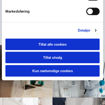
næring!
Markedsføring
Kontakt oss
Detaljer
Tillat alle cookies
Tillat utvalg
Kun nødvendige cookies