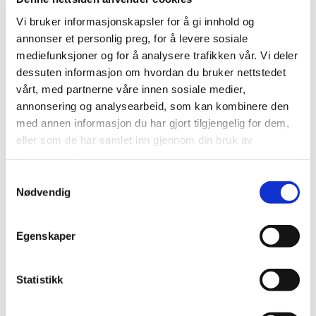
maurene er aktive.
Vi bruker informasjonskapsler for å gi innhold og
Oppsummering
annonser et personlig preg, for å levere sosiale
mediefunksjoner og for å analysere trafikken vår. Vi deler
I denne guiden har vi utforsket sauemaur (Formica fusca og F.
dessuten informasjon om hvordan du bruker nettstedet
lemani), en vanlig maurart i Norge. Vi har sett på deres
vårt, med partnerne våre innen sosiale medier,
utseende, utbredelse, levevaner og skadebegrensningstiltak.
annonsering og analysearbeid, som kan kombinere den
Vi har også gitt råd om hvordan du kan bekjempe sauemaur
med annen informasjon du har gjort tilgjengelig for dem,
effektivt. Ved å følge våre anbefalinger kan du redusere
eller som de har samlet inn gjennom din bruk av
risikoen for sauemaurinntrengning og håndtere eksisterende
tjenestene deres.
infestasjoner på en effektiv måte.
Samtykkevalg
Nødvendig
Husk at det er viktig å handle raskt hvis du mistenker
sauemaur i hjemmet ditt. Ved å ta rett tiltak kan du oppnå en
maurfri tilværelse og sikre et hygienisk og komfortabelt miljø i
Egenskaper
hjemmet ditt.
Statistikk