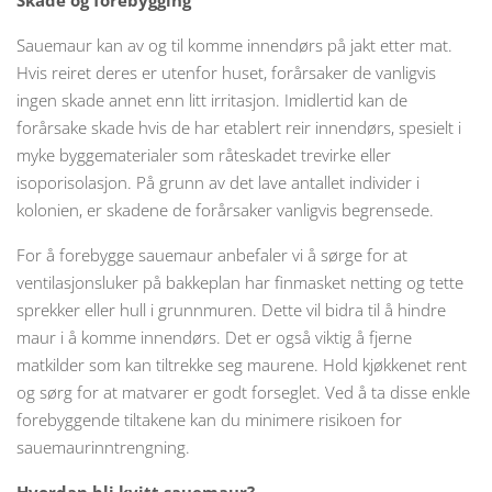
Skade og forebygging
Sauemaur kan av og til komme innendørs på jakt etter mat.
Hvis reiret deres er utenfor huset, forårsaker de vanligvis
ingen skade annet enn litt irritasjon. Imidlertid kan de
forårsake skade hvis de har etablert reir innendørs, spesielt i
myke byggematerialer som råteskadet trevirke eller
isoporisolasjon. På grunn av det lave antallet individer i
kolonien, er skadene de forårsaker vanligvis begrensede.
For å forebygge sauemaur anbefaler vi å sørge for at
ventilasjonsluker på bakkeplan har finmasket netting og tette
sprekker eller hull i grunnmuren. Dette vil bidra til å hindre
maur i å komme innendørs. Det er også viktig å fjerne
matkilder som kan tiltrekke seg maurene. Hold kjøkkenet rent
og sørg for at matvarer er godt forseglet. Ved å ta disse enkle
forebyggende tiltakene kan du minimere risikoen for
sauemaurinntrengning.