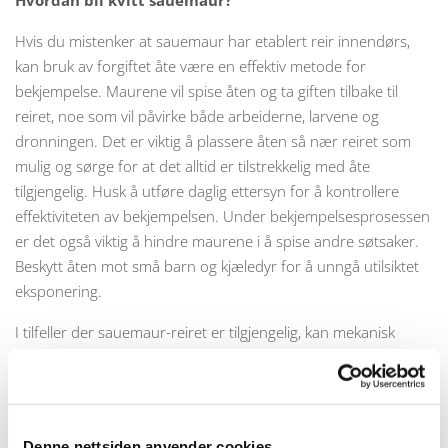
Hvordan bli kvitt sauemaur?
Hvis du mistenker at sauemaur har etablert reir innendørs,
kan bruk av forgiftet åte være en effektiv metode for
bekjempelse. Maurene vil spise åten og ta giften tilbake til
reiret, noe som vil påvirke både arbeiderne, larvene og
dronningen. Det er viktig å plassere åten så nær reiret som
mulig og sørge for at det alltid er tilstrekkelig med åte
tilgjengelig. Husk å utføre daglig ettersyn for å kontrollere
effektiviteten av bekjempelsen. Under bekjempelsesprosessen
er det også viktig å hindre maurene i å spise andre søtsaker.
Beskytt åten mot små barn og kjæledyr for å unngå utilsiktet
eksponering.
I tilfeller der sauemaur-reiret er tilgjengelig, kan mekanisk
fjerning av reiret eller bruk av insektspray være alternativer for
bekjempelse. Ved å fjerne reiret fysisk, vil du eliminere
kolonien og redusere risikoen for gjeninfestasjon. Insektspray
kan være nyttig for å behandle spesifikke områder der
Denne nettsiden anvender cookies