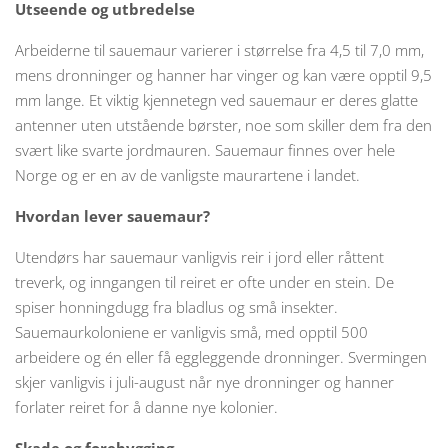
Utseende og utbredelse
Arbeiderne til sauemaur varierer i størrelse fra 4,5 til 7,0 mm,
mens dronninger og hanner har vinger og kan være opptil 9,5
mm lange. Et viktig kjennetegn ved sauemaur er deres glatte
antenner uten utstående børster, noe som skiller dem fra den
svært like svarte jordmauren. Sauemaur finnes over hele
Norge og er en av de vanligste maurartene i landet.
Hvordan lever sauemaur?
Utendørs har sauemaur vanligvis reir i jord eller råttent
treverk, og inngangen til reiret er ofte under en stein. De
spiser honningdugg fra bladlus og små insekter.
Sauemaurkoloniene er vanligvis små, med opptil 500
arbeidere og én eller få eggleggende dronninger. Svermingen
skjer vanligvis i juli-august når nye dronninger og hanner
forlater reiret for å danne nye kolonier.