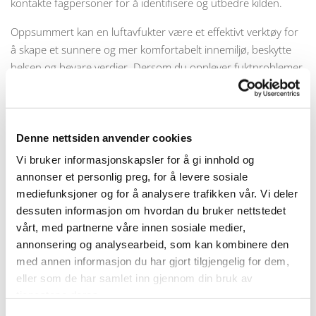
kontakte fagpersoner for å identifisere og utbedre kilden.
Oppsummert kan en luftavfukter være et effektivt verktøy for
å skape et sunnere og mer komfortabelt innemiljø, beskytte
helsen og bevare verdier. Dersom du opplever fuktproblemer
i boligen, kan det være en god investering å vurdere en
passende modell.
Gjennom vårt samarbeid med Bedre Inneklima AS kan vi i
Denne nettsiden anvender cookies
Ratex Skadedyr og Inneklima AS tilby deg ledende løsninger
Vi bruker informasjonskapsler for å gi innhold og
for et sunnere inneklima. Vi tar oss av alt, fra levering til
annonser et personlig preg, for å levere sosiale
profesjonell installasjon.
mediefunksjoner og for å analysere trafikken vår. Vi deler
dessuten informasjon om hvordan du bruker nettstedet
vårt, med partnerne våre innen sosiale medier,
annonsering og analysearbeid, som kan kombinere den
med annen informasjon du har gjort tilgjengelig for dem,
eller som de har samlet inn gjennom din bruk av
0
tjenestene deres.