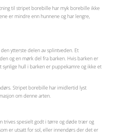
ing til stripet borebille har myk borebille ikke
ene er mindre enn hunnene og har lengre,
den ytterste delen av splintveden. Et
veden og en mørk del fra barken. Hvis barken er
t synlige hull i barken er puppekamre og ikke et
dørs. Stripet borebille har imidlertid lyst
formasjon om denne arten.
 trives spesielt godt i tørre og døde trær og
 er utsatt for sol, eller innendørs der det er