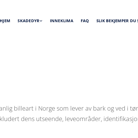
HJEM
SKADEDYR
INNEKLIMA
FAQ
SLIK BEKJEMPER DU
anlig billeart i Norge som lever av bark og ved i tø
nkludert dens utseende, leveområder, identifikasj