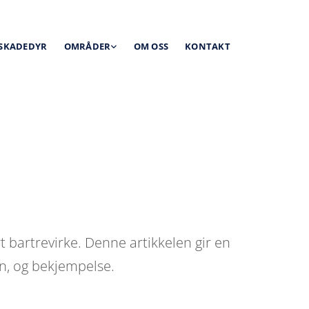
 SKADEDYR
OMRÅDER
OM OSS
KONTAKT
rt bartrevirke. Denne artikkelen gir en
on, og bekjempelse.