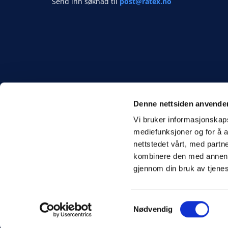
Send inn søknad til
post@ratex.no
Denne nettsiden anvende
Vi bruker informasjonskapsl
mediefunksjoner og for å a
nettstedet vårt, med part
kombinere den med annen in
gjennom din bruk av tjene
Utviklet av
Hjemmesidehuset
|
Personvern
Samtykkevalg
Nødvendig