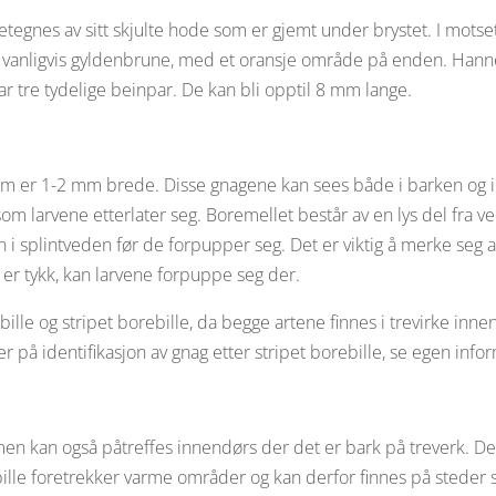
tegnes av sitt skjulte hode som er gjemt under brystet. I motsetn
 vanligvis gyldenbrune, med et oransje område på enden. Hann
r tre tydelige beinpar. De kan bli opptil 8 mm lange.
om er 1-2 mm brede. Disse gnagene kan sees både i barken og i 
som larvene etterlater seg. Boremellet består av en lys del fra 
 i splintveden før de forpupper seg. Det er viktig å merke seg a
n er tykk, kan larvene forpuppe seg der.
ille og stripet borebille, da begge artene finnes i trevirke innen
r på identifikasjon av gnag etter stripet borebille, se egen in
en kan også påtreffes innendørs der det er bark på treverk. Den
le foretrekker varme områder og kan derfor finnes på steder som