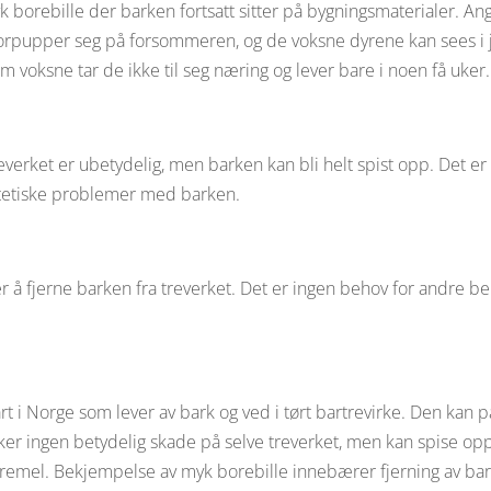
 borebille der barken fortsatt sitter på bygningsmaterialer. A
ene forpupper seg på forsommeren, og de voksne dyrene kan sees i j
m voksne tar de ikke til seg næring og lever bare i noen få uker.
everket er ubetydelig, men barken kan bli helt spist opp. Det e
stetiske problemer med barken.
å fjerne barken fra treverket. Det er ingen behov for andre be
art i Norge som lever av bark og ved i tørt bartrevirke. Den kan
aker ingen betydelig skade på selve treverket, men kan spise opp
oremel. Bekjempelse av myk borebille innebærer fjerning av bark