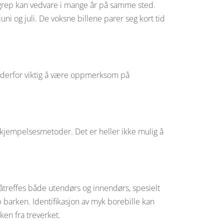
ngrep kan vedvare i mange år på samme sted.
uni og juli. De voksne billene parer seg kort tid
r derfor viktig å være oppmerksom på
kjempelsesmetoder. Det er heller ikke mulig å
 påtreffes både utendørs og innendørs, spesielt
 barken. Identifikasjon av myk borebille kan
en fra treverket.