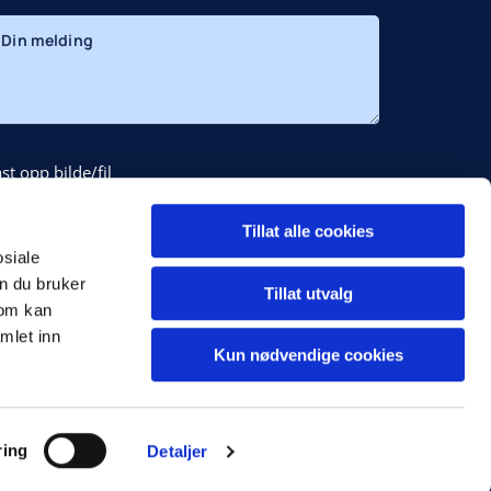
st opp bilde/fil
elg fil
Ingen fil valgt
Tillat alle cookies
Jeg godtar at opplysningene brukes til kontakt *
osiale
n du bruker
Tillat utvalg
som kan
mlet inn
Kun nødvendige cookies
hCaptcha
ring
Detaljer