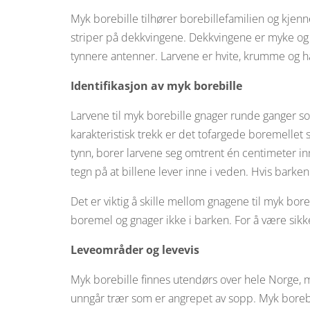
Myk borebille tilhører borebillefamilien og kjenne
striper på dekkvingene. Dekkvingene er myke og
tynnere antenner. Larvene er hvite, krumme og ha
Identifikasjon av myk borebille
Larvene til myk borebille gnager runde ganger s
karakteristisk trekk er det tofargede boremellet 
tynn, borer larvene seg omtrent én centimeter inn
tegn på at billene lever inne i veden. Hvis barke
Det er viktig å skille mellom gnagene til myk boreb
boremel og gnager ikke i barken. For å være sikke
Leveområder og levevis
Myk borebille finnes utendørs over hele Norge, m
unngår trær som er angrepet av sopp. Myk borebil