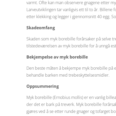
varmt. Ofte kan man observere gnagene etter myk
Larveutviklingen tar vanligvis ett til to år. Bill
etter klekking og legger i gjennomsnitt 40 egg. So
Skadeomfang
Skaden som myk borebille forårsaker på selve tr
tilstedeværelsen av myk borebille for å unngå e
Bekjempelse av myk borebille
Den beste måten å bekjempe myk borebille på er 
behandle barken med trebeskyttelsesmidler.
Oppsummering
Myk borebille (Ernobius mollis) er en vanlig bille
der det er bark på treverk. Myk borebille forårs
gjøres ved å se etter runde gnager og tofarget b