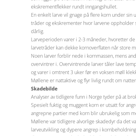
ekskrementflekker rundt inngangshullet.
En enkelt larve vil gnage på flere korn under si
tråder og ekskrementer hvor larvene oppholder seg
dårlig.
Larveperioden varer i 2-3 måneder, hvoretter de f
larvetråder kan dekke kornoverflaten når store me
Noen larver forblir nede i kornmassen, mens andr
overvintrer i. Overvintrende larver tåler lave t
og varer i omtrent 3 uker før en voksen møll klek
Møllene er nattaktive og flyr livlig rundt om natte
Skadebilde
Analyser av tidligere funn i Norge tyder på at b
Spesielt fuktig og muggent korn er utsatt for angr
angrepne partier med korn blir ubrukelig som 
Møllene var tidligere alvorlige skadedyr da det va
larveutvikling og dypere angrep i kornbeholdninge