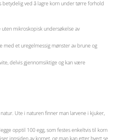
es betydelig ved å lagre korn under tørre forhold
re uten mikroskopisk undersøkelse av
te med et uregelmessig mønster av brune og
vite, delvis gjennomsiktige og kan være
natur. Ute i naturen finner man larvene i kjuker,
gge opptil 100 egg, som festes enkeltvis til korn
iser innsiden av kornet, og man kan etter hvert se