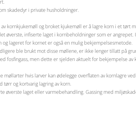
rt.
om skadedyr i private husholdninger.
 av kornkjukemøll og broket kjukemøll er å lagre korn i et tørt m
øverste, infiserte laget i kornbeholdninger som er angrepet. I de
n og lageret for kornet er også en mulig bekjempelsesmetode.
igere ble brukt mot disse møllene, er ikke lenger tillatt på gru
ed fosfingass, men dette er sjelden aktuelt for bekjempelse av 
ke møllarter hvis larver kan ødelegge overflaten av kornlagre 
tørr og kortvarig lagring av korn.
te øverste laget eller varmebehandling. Gassing med miljøskadeli