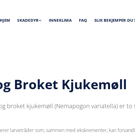
HJEM
SKADEDYR
INNEKLIMA
FAQ
SLIK BEKJEMPER DU
og Broket Kjukemøll
g broket kjukemøll (Nemapogon variatella) er to 
serer larvetråder som, sammen med ekskrementer, kan forvandle 