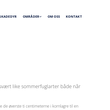
 SKADEDYR
OMRÅDER
OM OSS
KONTAKT
svært like sommerfuglarter både når
de øverste ti centimeterne i kornlagre til en