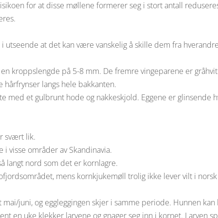
isikoen for at disse møllene formerer seg i stort antall reduser
eres.
 i utseende at det kan være vanskelig å skille dem fra hverand
 en kroppslengde på 5-8 mm. De fremre vingeparene er gråhvi
ge hårfrynser langs hele bakkanten.
hvite med et gulbrunt hode og nakkeskjold. Eggene er glinsende h
 svært lik.
ge i visse områder av Skandinavia.
å langt nord som det er kornlagre.
fjordsområdet, mens kornkjukemøll trolig ikke lever vilt i norsk 
t mai/juni, og eggleggingen skjer i samme periode. Hunnen kan le
rent en uke klekker larvene og gnager seg inn i kornet. Larven sp