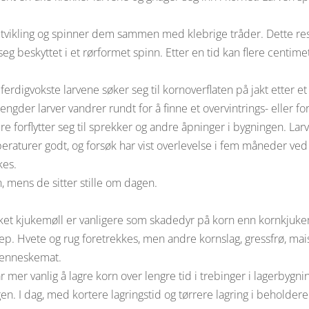
n utvikling og spinner dem sammen med klebrige tråder. Dette res
 beskyttet i et rørformet spinn. Etter en tid kan flere centime
erdigvokste larvene søker seg til kornoverflaten på jakt etter et
ngder larver vandrer rundt for å finne et overvintrings- eller f
e forflytter seg til sprekker og andre åpninger i bygningen. La
emperaturer godt, og forsøk har vist overlevelse i fem måneder v
kes.
n, mens de sitter stille om dagen.
roket kjukemøll er vanligere som skadedyr på korn enn kornkjuke
ep. Hvete og rug foretrekkes, men andre kornslag, gressfrø, mais
menneskemat.
r mer vanlig å lagre korn over lengre tid i trebinger i lagerbygni
n. I dag, med kortere lagringstid og tørrere lagring i beholdere 