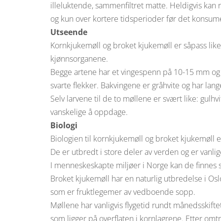
illeluktende, sammenfiltret matte. Heldigvis kan r
og kun over kortere tidsperioder før det konsum
Utseende
Kornkjukemøll og broket kjukemøll er såpass like
kjønnsorganene.
Begge artene har et vingespenn på 10-15 mm og
svarte flekker. Bakvingene er gråhvite og har lan
Selv larvene til de to møllene er svært like: gul
vanskelige å oppdage.
Biologi
Biologien til kornkjukemøll og broket kjukemøll er
De er utbredt i store deler av verden og er vanli
I menneskeskapte miljøer i Norge kan de finnes s
Broket kjukemøll har en naturlig utbredelse i Oslo
som er fruktlegemer av vedboende sopp.
Møllene har vanligvis flygetid rundt månedsskifte
som ligger på overflaten i kornlagrene. Etter omt