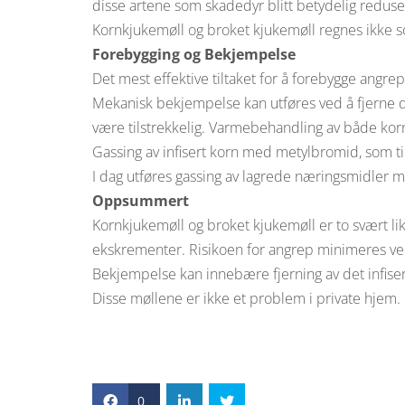
disse artene som skadedyr blitt betydelig reduse
Kornkjukemøll og broket kjukemøll regnes ikke s
Forebygging og Bekjempelse
Det mest effektive tiltaket for å forebygge angrep
Mekanisk bekjempelse kan utføres ved å fjerne det 
være tilstrekkelig. Varmebehandling av både kor
Gassing av infisert korn med metylbromid, som tidl
I dag utføres gassing av lagrede næringsmidler m
Oppsummert
Kornkjukemøll og broket kjukemøll er to svært li
ekskrementer. Risikoen for angrep minimeres ved 
Bekjempelse kan innebære fjerning av det infiser
Disse møllene er ikke et problem i private hjem.
0