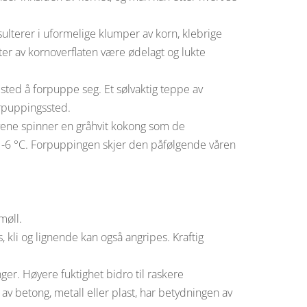
ulterer i uformelige klumper av korn, klebrige
ter av kornoverflaten være ødelagt og lukte
 sted å forpuppe seg. Et sølvaktig teppe av
orpuppingssted.
rvene spinner en gråhvit kokong som de
ed -6 °C. Forpuppingen skjer den påfølgende våren
møll.
, kli og lignende kan også angripes. Kraftig
nger. Høyere fuktighet bidro til raskere
av betong, metall eller plast, har betydningen av