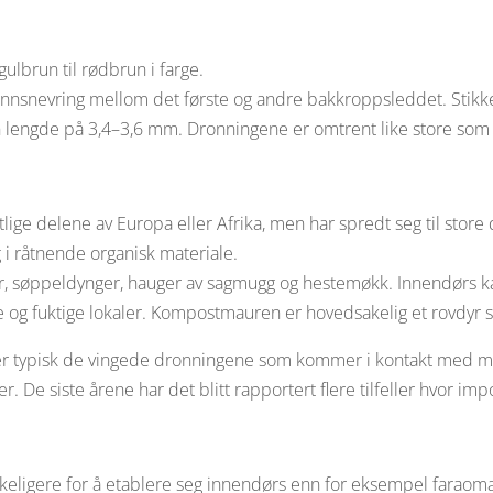
lbrun til rødbrun i farge.
 innsnevring mellom det første og andre bakkroppsleddet. Sti
n lengde på 3,4–3,6 mm. Dronningene er omtrent like store som
ge delene av Europa eller Afrika, men har spredt seg til store d
 i råtnende organisk materiale.
søppeldynger, hauger av sagmugg og hestemøkk. Innendørs kan d
og fuktige lokaler. Kompostmauren er hovedsakelig et rovdyr 
t er typisk de vingede dronningene som kommer i kontakt med 
De siste årene har det blitt rapportert flere tilfeller hvor imp
ligere for å etablere seg innendørs enn for eksempel faraomaur.