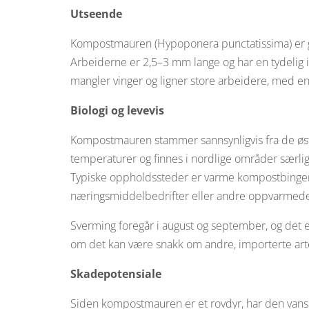
Utseende
Kompostmauren (Hypoponera punctatissima) er gu
Arbeiderne er 2,5–3 mm lange og har en tydelig
mangler vinger og ligner store arbeidere, med e
Biologi og levevis
Kompostmauren stammer sannsynligvis fra de østli
temperaturer og finnes i nordlige områder særlig
Typiske oppholdssteder er varme kompostbinger, 
næringsmiddelbedrifter eller andre oppvarmede 
Sverming foregår i august og september, og de
om det kan være snakk om andre, importerte arter. 
Skadepotensiale
Siden kompostmauren er et rovdyr, har den vanske