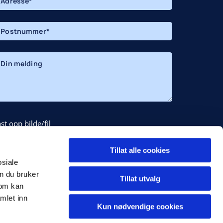
st opp bilde/fil
elg fil
Ingen fil valgt
Tillat alle cookies
Jeg godtar at opplysningene brukes til kontakt *
osiale
n du bruker
Tillat utvalg
som kan
mlet inn
Kun nødvendige cookies
hCaptcha