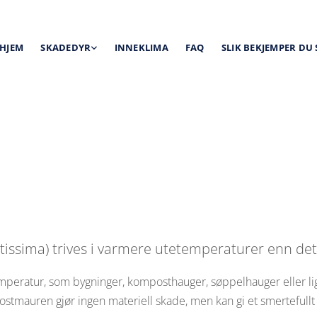
HJEM
SKADEDYR
INNEKLIMA
FAQ
SLIK BEKJEMPER DU
ima) trives i varmere utetemperaturer enn det s
mperatur, som bygninger, komposthauger, søppelhauger eller li
tmauren gjør ingen materiell skade, men kan gi et smertefullt 