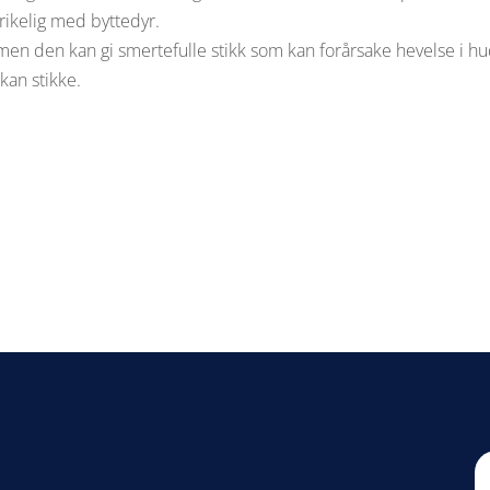
ikelig med byttedyr.
n den kan gi smertefulle stikk som kan forårsake hevelse i hud
an stikke.