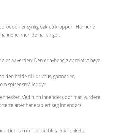
kkebrodden er synlig bak på kroppen. Hannene
 hannene, men de har vinger.
eler av verden. Den er avhengig av relativt høye
en holde til i drivhus, gartnerier,
som spiser små leddyr.
mennesker. Ved funn innendørs bør man vurdere
orterte arter har etablert seg innendørs.
 Den kan imidlertid bli tallrik i enkelte