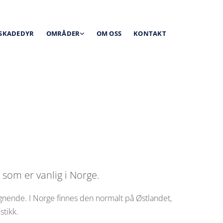
 SKADEDYR
OMRÅDER
OM OSS
KONTAKT
om er vanlig i Norge.
gnende. I Norge finnes den normalt på Østlandet,
stikk.