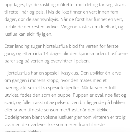
oppdages, flyr de raskt og målrettet mot det og tar seg straks
til rette i hår og pels. Hvis de ikke finner en vert innen fem
dager, dør de sannsynligvis. Når de først har funnet en vert,
forblir de der resten av livet. Vingene kastes umiddelbart, og
lusflua kan aldri fly igjen.
Etter landing suger hjortelusflua blod fra verten for første
gang, og etter cirka 14 dager blir den kjønnsmoden. Lusfluene
parer seg på verten og overvintrer i pelsen.
Hjortelusflua har en spesiell livssyklus. Den utvikler én larve
om gangen i morens kropp, hvor den mates med et
næringsrikt sekret fra spesielle kjertler. Når larven er fullt
utviklet, fødes den som en puppe. Puppen er oval, noe flat og
svart, og faller raskt ut av pelsen. Den blir liggende på bakken
eller snøen til neste sensommer/høst, når den klekker.
Dødeligheten blant voksne lusfluer gjennom vinteren er trolig
lav, men de overlever ikke sommeren fram til neste
generasjon klekker.