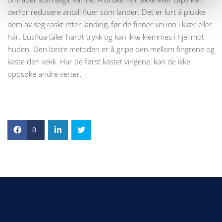
derfor redusere antall fluer som lander. Det er lurt å plukke
dem av seg raskt etter landing, før de finner vei inn i klær eller
hår. Lusflua tåler hardt trykk og kan ikke klemmes i hjel mot
huden. Den beste metoden er å gripe den mellom fingrene og
kaste den vekk. Har de først kastet vingene, kan de ikke
oppsøke andre verter.
0