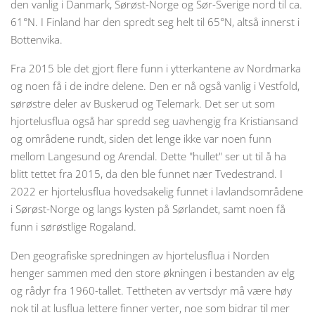
den vanlig i Danmark, Sørøst-Norge og Sør-Sverige nord til ca.
61°N. I Finland har den spredt seg helt til 65°N, altså innerst i
Bottenvika.
Fra 2015 ble det gjort flere funn i ytterkantene av Nordmarka
og noen få i de indre delene. Den er nå også vanlig i Vestfold,
sørøstre deler av Buskerud og Telemark. Det ser ut som
hjortelusflua også har spredd seg uavhengig fra Kristiansand
og områdene rundt, siden det lenge ikke var noen funn
mellom Langesund og Arendal. Dette "hullet" ser ut til å ha
blitt tettet fra 2015, da den ble funnet nær Tvedestrand. I
2022 er hjortelusflua hovedsakelig funnet i lavlandsområdene
i Sørøst-Norge og langs kysten på Sørlandet, samt noen få
funn i sørøstlige Rogaland.
Den geografiske spredningen av hjortelusflua i Norden
henger sammen med den store økningen i bestanden av elg
og rådyr fra 1960-tallet. Tettheten av vertsdyr må være høy
nok til at lusflua lettere finner verter, noe som bidrar til mer