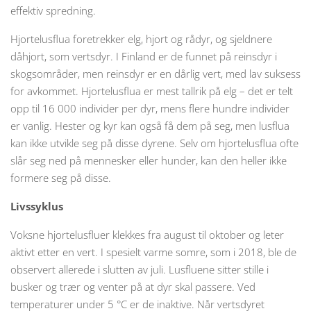
effektiv spredning.
Hjortelusflua foretrekker elg, hjort og rådyr, og sjeldnere
dåhjort, som vertsdyr. I Finland er de funnet på reinsdyr i
skogsområder, men reinsdyr er en dårlig vert, med lav suksess
for avkommet. Hjortelusflua er mest tallrik på elg – det er telt
opp til 16 000 individer per dyr, mens flere hundre individer
er vanlig. Hester og kyr kan også få dem på seg, men lusflua
kan ikke utvikle seg på disse dyrene. Selv om hjortelusflua ofte
slår seg ned på mennesker eller hunder, kan den heller ikke
formere seg på disse.
Livssyklus
Voksne hjortelusfluer klekkes fra august til oktober og leter
aktivt etter en vert. I spesielt varme somre, som i 2018, ble de
observert allerede i slutten av juli. Lusfluene sitter stille i
busker og trær og venter på at dyr skal passere. Ved
temperaturer under 5 °C er de inaktive. Når vertsdyret