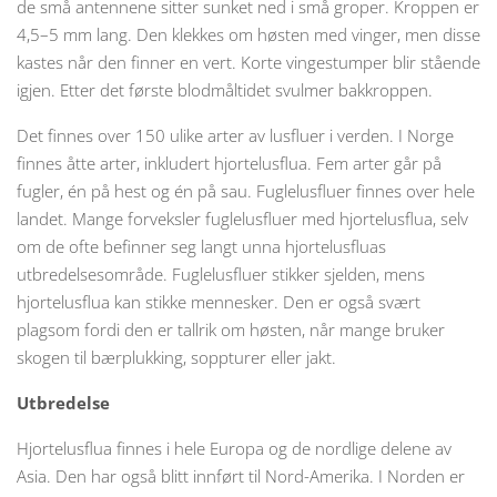
de små antennene sitter sunket ned i små groper. Kroppen er
4,5–5 mm lang. Den klekkes om høsten med vinger, men disse
kastes når den finner en vert. Korte vingestumper blir stående
igjen. Etter det første blodmåltidet svulmer bakkroppen.
Det finnes over 150 ulike arter av lusfluer i verden. I Norge
finnes åtte arter, inkludert hjortelusflua. Fem arter går på
fugler, én på hest og én på sau. Fuglelusfluer finnes over hele
landet. Mange forveksler fuglelusfluer med hjortelusflua, selv
om de ofte befinner seg langt unna hjortelusfluas
utbredelsesområde. Fuglelusfluer stikker sjelden, mens
hjortelusflua kan stikke mennesker. Den er også svært
plagsom fordi den er tallrik om høsten, når mange bruker
skogen til bærplukking, soppturer eller jakt.
Utbredelse
Hjortelusflua finnes i hele Europa og de nordlige delene av
Asia. Den har også blitt innført til Nord-Amerika. I Norden er