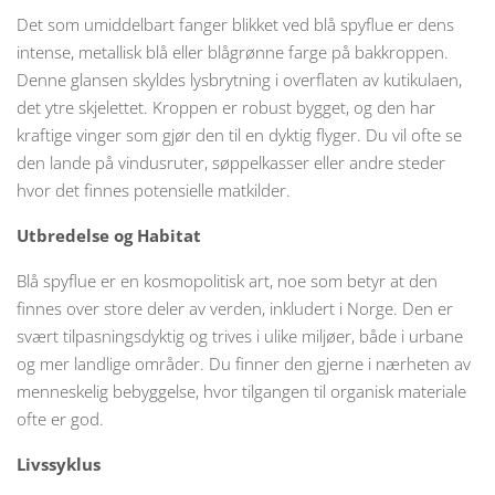
Det som umiddelbart fanger blikket ved blå spyflue er dens
intense, metallisk blå eller blågrønne farge på bakkroppen.
Denne glansen skyldes lysbrytning i overflaten av kutikulaen,
det ytre skjelettet. Kroppen er robust bygget, og den har
kraftige vinger som gjør den til en dyktig flyger. Du vil ofte se
den lande på vindusruter, søppelkasser eller andre steder
hvor det finnes potensielle matkilder.
Utbredelse og Habitat
Blå spyflue er en kosmopolitisk art, noe som betyr at den
finnes over store deler av verden, inkludert i Norge. Den er
svært tilpasningsdyktig og trives i ulike miljøer, både i urbane
og mer landlige områder. Du finner den gjerne i nærheten av
menneskelig bebyggelse, hvor tilgangen til organisk materiale
ofte er god.
Livssyklus