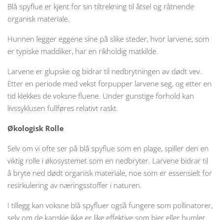
Blå spyflue er kjent for sin tiltrekning til åtsel og råtnende
organisk materiale.
Hunnen legger eggene sine på slike steder, hvor larvene, som
er typiske maddiker, har en rikholdig matkilde.
Larvene er glupske og bidrar til nedbrytningen av dødt vev.
Etter en periode med vekst forpupper larvene seg, og etter en
tid klekkes de voksne fluene. Under gunstige forhold kan
livssyklusen fullføres relativt raskt.
Økologisk Rolle
Selv om vi ofte ser på blå spyflue som en plage, spiller den en
viktig rolle i økosystemet som en nedbryter. Larvene bidrar til
å bryte ned dødt organisk materiale, noe som er essensielt for
resirkulering av næringsstoffer i naturen.
I tillegg kan voksne blå spyfluer også fungere som pollinatorer,
selv om de kanskje ikke er like effektive som bier eller humler.