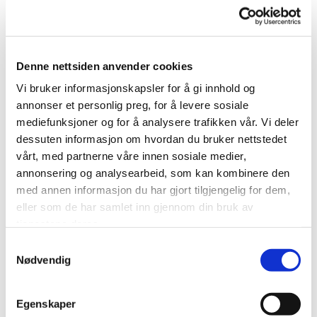
å:
Holde søppelkasser lukket og rene.
Unngå å la matrester ligge fremme.
Denne nettsiden anvender cookies
Sørge for god hygiene, spesielt på kjøkkenet.
Vi bruker informasjonskapsler for å gi innhold og
annonser et personlig preg, for å levere sosiale
Tette eventuelle åpninger i vinduer og dører.
mediefunksjoner og for å analysere trafikken vår. Vi deler
dessuten informasjon om hvordan du bruker nettstedet
Oppsummert
vårt, med partnerne våre innen sosiale medier,
annonsering og analysearbeid, som kan kombinere den
Blå spyflue er en vanlig flue med en karakteristisk metallisk blå
med annen informasjon du har gjort tilgjengelig for dem,
farge.
eller som de har samlet inn gjennom din bruk av
Selv om den kan være irriterende, spiller den en viktig rolle
tjenestene deres.
som nedbryter i økosystemet. Larvene lever av åtsel og bidrar
Samtykkevalg
til resirkulering av næringsstoffer. Voksne fluer kan også
Nødvendig
fungere som pollinatorer.
I tillegg har blå spyflue en viktig plass i rettsmedisinsk
Egenskaper